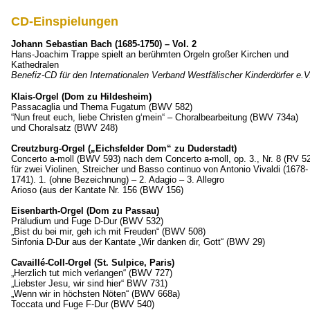
CD-Einspielungen
Johann Sebastian Bach (1685-1750) – Vol. 2
Hans-Joachim Trappe spielt an berühmten Orgeln großer Kirchen und
Kathedralen
Benefiz-CD für den Internationalen Verband Westfälischer Kinderdörfer e.V
Klais-Orgel (Dom zu Hildesheim)
Passacaglia und Thema Fugatum (BWV 582)
“Nun freut euch, liebe Christen g‘mein“ – Choralbearbeitung (BWV 734a)
und Choralsatz (BWV 248)
Creutzburg-Orgel („Eichsfelder Dom“ zu Duderstadt)
Concerto a-moll (BWV 593) nach dem Concerto a-moll, op. 3., Nr. 8 (RV 5
für zwei Violinen, Streicher und Basso continuo von Antonio Vivaldi (1678-
1741). 1. (ohne Bezeichnung) – 2. Adagio – 3. Allegro
Arioso (aus der Kantate Nr. 156 (BWV 156)
Eisenbarth-Orgel (Dom zu Passau)
Präludium und Fuge D-Dur (BWV 532)
„Bist du bei mir, geh ich mit Freuden“ (BWV 508)
Sinfonia D-Dur aus der Kantate „Wir danken dir, Gott“ (BWV 29)
Cavaillé-Coll-Orgel (St. Sulpice, Paris)
„Herzlich tut mich verlangen“ (BWV 727)
„Liebster Jesu, wir sind hier“ BWV 731)
„Wenn wir in höchsten Nöten“ (BWV 668a)
Toccata und Fuge F-Dur (BWV 540)