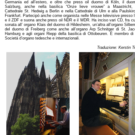
Germania ed all’estero, e oltre che press oil duomo di Köln, il duo
Salzburg, anche nella basilica “Onze lieve vrouwe” a Maastricht, 
Cattedrale St. Hedwig a Berlin e nella Cattedrale di Ulm e alla Paulskir
Frankfurt. Partecipò anche come organista nelle Messe televisive presso 
e il ZDF e suona anche press oil NDR e il WDR. Ha inciso vari CD, fra cu
sonata all’ organo Klais del duomo di Hildesheim, un’altra all’organo Silb
del duomo di Freiberg come anche all’organo Arp Schnitger di St. Jac
Hamburg e agli organi Riepp della basilica di Ottobeuren. È membro di 
Societá d’organo tedesche e internazionali.
Traduzione: Kerstin T