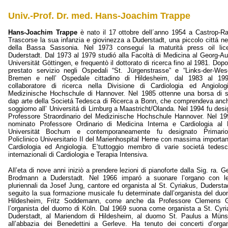
Univ.-Prof. Dr. med. Hans-Joachim Trappe
Hans-Joachim Trappe
è nato il 17 ottobre dell´anno 1954 a Castrop-Ra
Trascorse la sua infanzia e giovinezza a Duderstadt, una piccolo cittá ne
della Bassa Sassonia. Nel 1973 conseguí la maturitá press oil lic
Duderstadt. Dal 1973 al 1979 studió alla Facoltà di Medicina al Georg-Au
Universität Göttingen, e frequentò il dottorato di ricerca fino al 1981. Dop
prestato servizio negli Ospedali “St. Jürgenstrasse” e “Links-der-Wes
Bremen e nell’ Ospedale cittadino di Hildesheim, dal 1983 al 19
collaboratore di ricerca nella Divisione di Cardiologia ed Angiolog
Medizinische Hochschule di Hannover. Nel 1985 ottenne una borsa di s
dap arte della Societá Tedesca di Ricerca a Bonn, che comprendeva anc
soggiorno all’ Universitá di Limburg a Maastricht/Olanda. Nel 1994 fu desi
Professore Straordinario del Medizinische Hochschule Hannover. Nel 19
nominato Professore Ordinario di Medicina Interna e Cardiologia al 
Universität Bochum e contemporaneamente fu designato Primari
Policlinico Universitario II del Marienhospital Herne con massima importan
Cardiologia ed Angiologia. E’tuttoggio membro di varie societá tedes
internazionali di Cardiologia e Terapia Intensiva.
All’eta di nove anni iniziò a prendere lezioni di pianoforte dalla Sig. ra. G
Brodmann a Duderstadt. Nel 1966 imparó a suonare l’organo con le
pluriennali da Josef Jung, cantore ed organista al St. Cyriakus, Duderstad
seguito la sua formazione musicale fu determinate dall’organista del duo
Hildesheim, Fritz Soddemann, come anche da Professore Clemens 
l’organista del duomo di Köln. Dal 1969 suona come organista a St. Cyri
Duderstadt, al Mariendom di Hildesheim, al duomo St. Paulus a Müns
all’abbazia dei Benedettini a Gerleve. Ha tenuto dei concerti d’orga